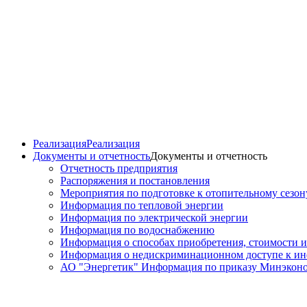
Реализация
Реализация
Документы и отчетность
Документы и отчетность
Отчетность предприятия
Распоряжения и постановления
Мероприятия по подготовке к отопительному сезон
Информация по тепловой энергии
Информация по электрической энергии
Информация по водоснабжению
Информация о способах приобретения, стоимости и
Информация о недискриминационном доступе к ин
АО "Энергетик" Информация по приказу Минэконом