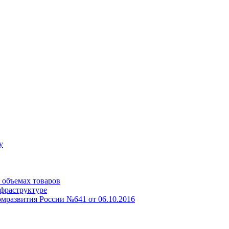
у
 объемах товаров
фраструктуре
развития России №641 от 06.10.2016